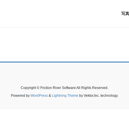
写真
Copyright © Friction River Software All Rights Reserved.
Powered by
WordPress
&
Lightning Theme
by Vektor,Inc. technology.