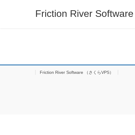
コ
ナ
ン
ビ
Friction River Software
テ
ゲ
ン
ー
ツ
シ
へ
ョ
ス
ン
キ
に
ッ
移
プ
動
Friction River Software （さくらVPS）